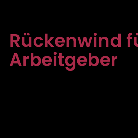
Unternehmen:
Rückenwind f
Arbeitgeber
Ich mache sichtbar, was Sie als Ar
einzigartig macht. Sie sind hier rich
dem Fachkräftemangel
aktiv und praktisch begegnen woll